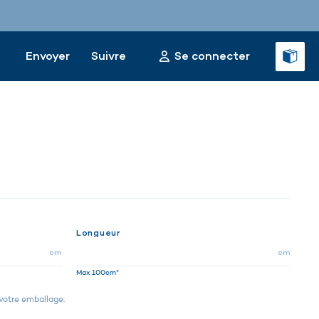
Envoyer
Suivre
Se connecter
Longueur
cm
cm
Max 100cm*
 votre emballage.