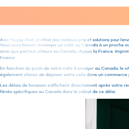
Avec Happy-Post, profitez des meilleurs prix et solutions pour l’en
Vous avez besoin d’envoyer un colis au Canada à un proche ou
ainsi que partout ailleurs au Canada, depuis la France. Impri
France.
En fonction du poids de votre colis à envoyer au Canada, le 
également choisir de déposer votre colis dans un commerce 
Les délais de livraison s’affichent directement après votre re
fériés spécifiques au Canada dans le calcul de ce délai.