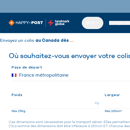
FR
Envoyer d
Envoyez un colis
au Canada dès
...
Où souhaitez-vous envoyer votre coli
Pays de départ
Poids
Largeur
Kg
Max 25Kg
Max 100cm*
Ces dimensions sont nécessaires pour le transport aérien. Elles permettent 
(*)La somme des dimensions doit être inférieure à 150cm ET chacune des 