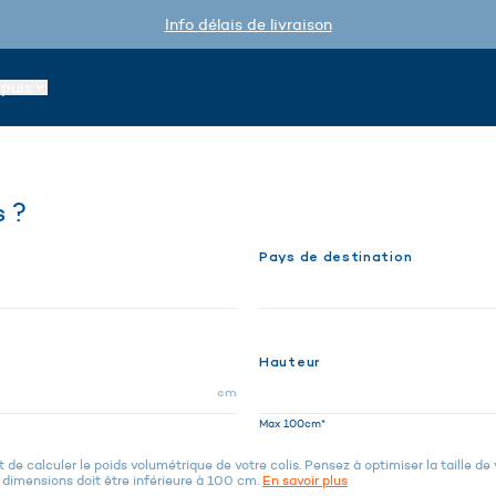
Info délais de livraison
epuis
s ?
Pays de destination
Hauteur
cm
Max 100cm*
de calculer le poids volumétrique de votre colis. Pensez à optimiser la taille de
dimensions doit être inférieure à 100 cm.
En savoir plus