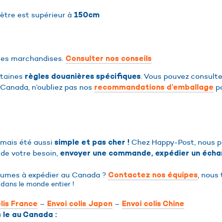
ètre est supérieur à
150cm
 les marchandises.
Consulter nos conseils
rtaines
. Vous pouvez consult
règles douanières spécifiques
u Canada, n’oubliez pas nos
po
recommandations d’emballage
amais été aussi
Chez Happy-Post, nous pro
simple et pas cher !
 de votre besoin,
envoyer une commande, expédier un échan
olumes à expédier au Canada ?
, nous
Contactez nos équipes
dans le monde entier !
–
–
lis France
Envoi colis Japon
Envoi colis Chine
 le au Canada :