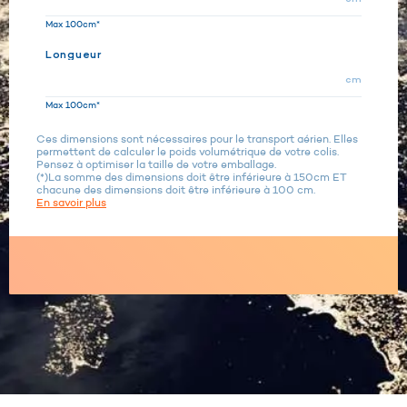
Max 100cm*
Longueur
cm
Max 100cm*
Ces dimensions sont nécessaires pour le transport aérien. Elles
permettent de calculer le poids volumétrique de votre colis.
Pensez à optimiser la taille de votre emballage.
(*)La somme des dimensions doit être inférieure à 150cm ET
chacune des dimensions doit être inférieure à 100 cm.
En savoir plus