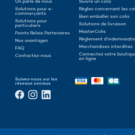
On parle de nous
Suivre un colis
Solutions pour e-
Règles concernant les col
commerçants
Bien emballer son colis
Solutions pour
Solutions de livraison
particuliers
MasterColis
Points Relais Partenaires
Réglement d’indemnisati
Nos avantages
Marchandises interdites
FAQ
Connectez votre boutiqu
Contactez-nous
en ligne
Suivez-nous sur les
réseaux sociaux
ns
de confidentialité, en garantissant la conformité avec les réglementat