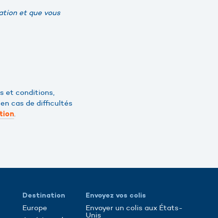
nation et que vous
s et conditions,
en cas de difficultés
.
tion
Destination
Envoyez vos colis
Europe
Envoyer un colis aux États-
Unis