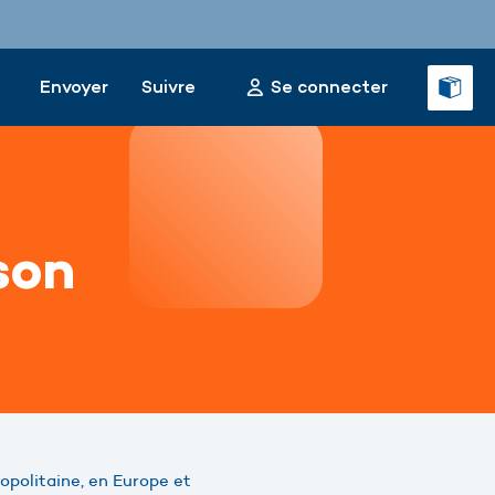
Envoyer
Suivre
Se connecter
son
opolitaine, en Europe et