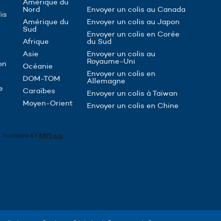
Amérique du
Nord
Envoyer un colis au Canada
is
Amérique du
Envoyer un colis au Japon
Sud
Envoyer un colis en Corée
Afrique
du Sud
Asie
Envoyer un colis au
Royaume-Uni
on
Océanie
Envoyer un colis en
DOM-TOM
Allemagne
e
Caraïbes
Envoyer un colis à Taïwan
Moyen-Orient
Envoyer un colis en Chine
ions. Personnalisez vos préférences pour contrôler la manière dont vos