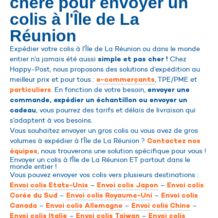
chère pour envoyer un
colis à l'Île de La
Réunion
Expédier votre colis à l’Île de La Réunion ou dans le monde
entier n’a jamais été aussi
Chez
simple et pas cher !
Happy-Post, nous proposons des solutions d’expédition au
meilleur prix et pour tous :
, TPE/PME et
e-commerçants
. En fonction de votre besoin,
particuliers
envoyer une
commande, expédier un échantillon ou envoyer un
, vous pourrez des tarifs et délais de livraison qui
cadeau
s’adaptent à vos besoins.
Vous souhaitez envoyer un gros colis ou vous avez de gros
volumes à expédier à l’Île de La Réunion ?
Contactez nos
, nous trouverons une solution spécifique pour vous !
équipes
Envoyer un colis à l'Île de La Réunion ET partout dans le
monde entier !
Vous pouvez envoyer vos colis vers plusieurs destinations :
–
–
Envoi colis Etats-Unis
Envoi colis Japon
Envoi colis
–
–
Corée du Sud
Envoi colis Royaume-Uni
Envoi colis
–
–
–
Canada
Envoi colis Allemagne
Envoi colis Chine
–
–
Envoi colis Italie
Envoi colis Taiwan
Envoi colis