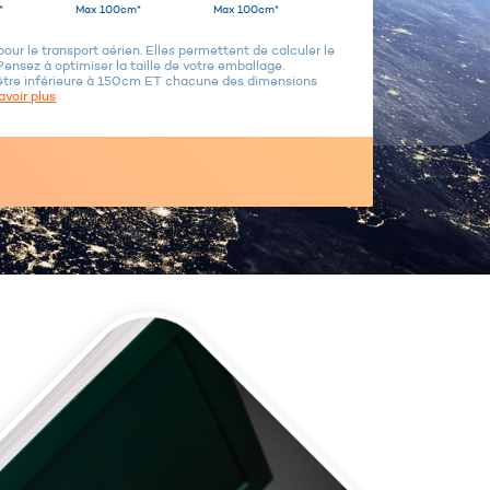
*
Max 100cm*
Max 100cm*
ur le transport aérien. Elles permettent de calculer le
Pensez à optimiser la taille de votre emballage.
être inférieure à 150cm ET chacune des dimensions
avoir plus