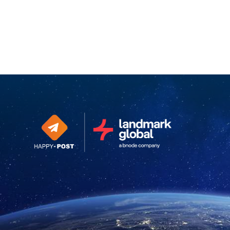
Continuer sans accepter
Cookies,
cook-cook-cookies
Hop-hop-hop, il ne s'agit pas du dernier tube à la mode.
Les