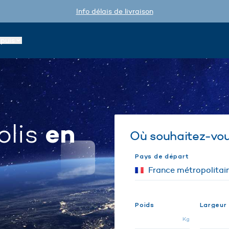
Info délais de livraison
epuis
en
olis
Où souhaitez-vous
Pays de départ
Poids
Largeur
Kg