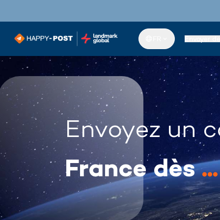
FR
Envoyer d
Envoyez un c
France dès
...