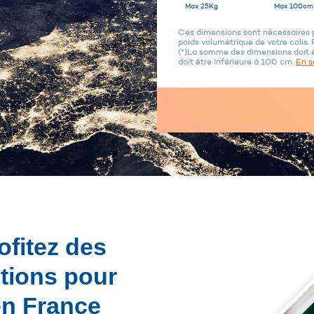
Max 25Kg
Max 100cm
Ces dimensions sont nécessaires po
poids volumétrique de votre colis. 
(*)La somme des dimensions doit 
doit être inférieure à 100 cm.
En s
ofitez des
utions pour
en France