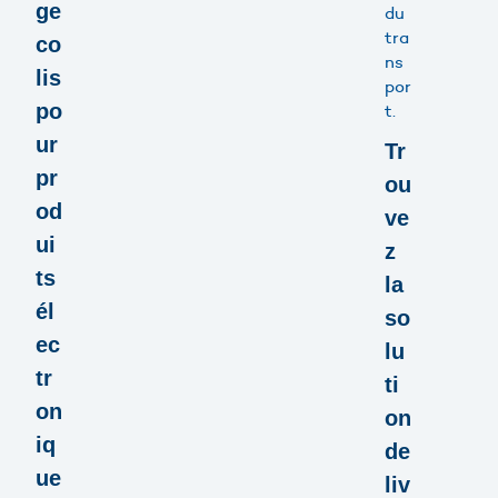
ge
du
tra
co
ns
lis
por
po
t.
ur
Tr
pr
ou
od
ve
ui
z
ts
la
él
so
ec
lu
tr
ti
on
on
iq
de
ue
liv