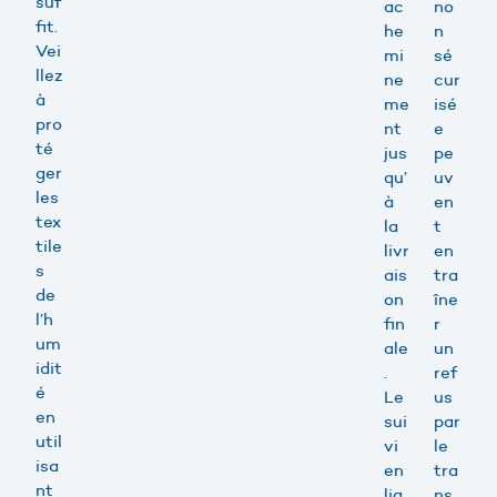
suf
ac
no
fit.
he
n
Vei
mi
sé
llez
ne
cur
à
me
isé
pro
nt
e
té
jus
pe
ger
qu’
uv
les
à
en
tex
la
t
tile
livr
en
s
ais
tra
de
on
îne
l’h
fin
r
um
ale
un
idit
.
ref
é
Le
us
en
sui
par
util
vi
le
isa
en
tra
nt
lig
ns