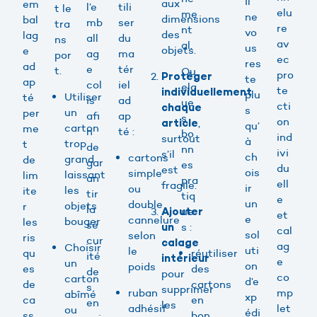
Il
aux
em
l’e
tili
t le
elu
me
ne
dimensions
bal
mb
ser
tra
re
nt
vo
des
lag
all
du
ns
av
al.
us
objets.
e
ag
ma
por
ec
res
ad
e
tér
t.
Qu
pro
Protéger
te
ap
col
iel
elq
te
individuellement
plu
Utiliser
té
is
ad
ue
cti
chaque
s
un
per
afi
ap
s
on
,
article
qu’
carton
me
n
té :
bo
ind
surtout
à
trop
t
de
nn
ivi
s’il
ch
cartons
grand
de
gar
es
du
est
ois
simple
laissant
lim
an
pra
ell
fragile.
ir
ou
les
ite
tir
tiq
e
un
double
objets
r
la
ue
Ajouter
et
e
cannelure
bouger
les
sé
s :
un
cal
sol
selon
ris
cur
calage
ag
Choisir
uti
le
qu
réutiliser
ité
intérieur
e
un
on
poids
es
des
de
pour
co
carton
d’e
de
cartons
s
supprimer
ruban
mp
abîmé
xp
ca
en
en
les
adhésif
let
ou
édi
ss
bon