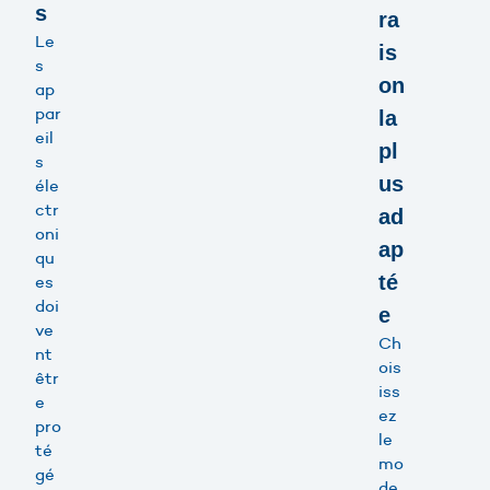
s
ra
Le
is
s
on
ap
par
la
eil
pl
s
us
éle
ctr
ad
oni
ap
qu
té
es
doi
e
ve
Ch
nt
ois
êtr
iss
e
ez
pro
le
té
mo
gé
de