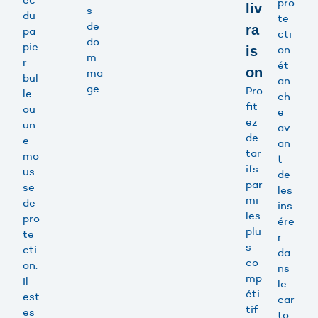
pro
liv
s
du
te
de
ra
pa
cti
do
pie
on
is
m
r
ét
on
ma
bul
an
ge.
Pro
le
ch
fit
ou
e
ez
un
av
de
e
an
tar
mo
t
ifs
us
de
par
se
les
mi
de
ins
les
pro
ére
plu
te
r
s
cti
da
co
on.
ns
mp
Il
le
éti
est
car
tif
es
to