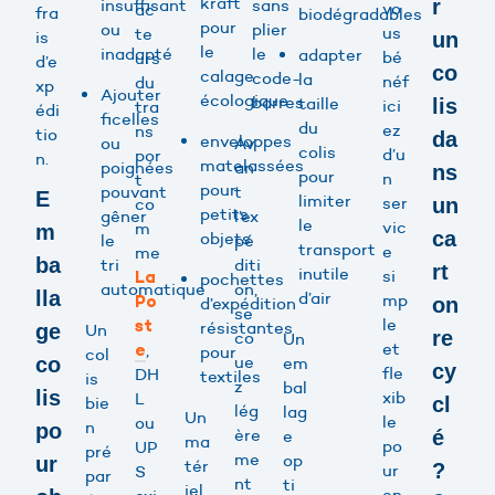
kraft
insuffisant
sans
r
vo
ac
fra
biodégradables
pour
ou
plier
us
te
is
un
le
inadapté
le
adapter
bé
urs
d’e
co
calage
code-
la
néf
du
xp
Ajouter
écologique
barres.
taille
lis
ici
tra
édi
ficelles
du
ez
ns
tio
da
enveloppes
ou
Av
colis
d’u
por
n.
matelassées
poignées
an
ns
pour
n
t
pour
pouvant
t
E
limiter
ser
co
un
petits
gêner
l’ex
le
vic
m
m
ca
objets
le
pé
transport
e
me
ba
tri
diti
rt
inutile
si
La
pochettes
automatique
on,
lla
d’air
mp
Po
d’expédition
on
se
le
st
résistantes
ge
Un
re
co
Un
et
,
e
pour
col
ue
co
em
cy
fle
DH
textiles
is
z
bal
lis
xib
L
bie
cl
lég
lag
Un
le
ou
n
po
ère
e
é
ma
po
UP
pré
me
op
ur
tér
?
ur
S
par
nt
ti
iel
en