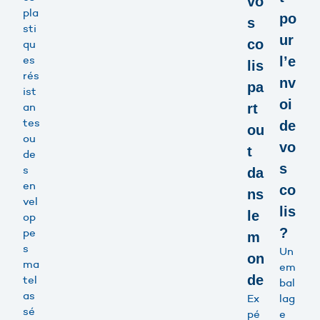
vo
pla
po
s
sti
ur
co
qu
es
l’e
lis
rés
nv
pa
ist
oi
an
rt
tes
de
ou
ou
vo
t
de
s
s
da
en
co
ns
vel
lis
le
op
?
pe
m
s
Un
on
ma
em
de
tel
bal
as
Ex
lag
sé
pé
e