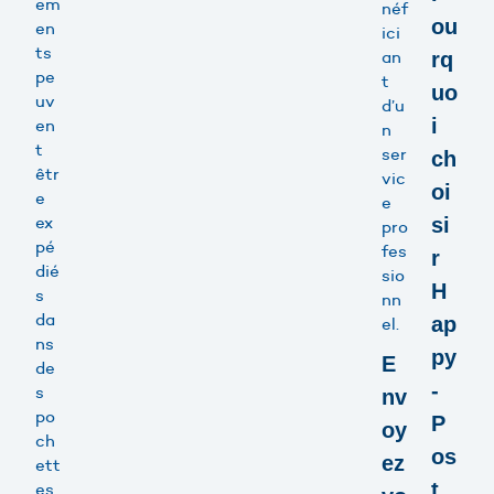
em
néf
ou
en
ici
ts
an
rq
pe
t
uo
uv
d’u
i
en
n
t
ser
ch
êtr
vic
oi
e
e
ex
si
pro
pé
fes
r
dié
sio
H
s
nn
da
ap
el.
ns
py
E
de
-
s
nv
po
P
oy
ch
os
ez
ett
t
es