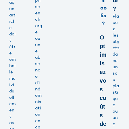
s
té
pri
aq
se
co
?
ue
en
art
lis
Pla
ch
icl
ce
?
arg
e
z
e
doi
les
O
ou
t
obj
un
pt
êtr
ets
e
e
da
im
ab
em
ns
is
se
bal
un
nc
ez
lé
sa
e
ind
c
vo
d’i
ivi
pla
nd
s
du
sti
em
ell
co
qu
nis
em
e
ût
ati
en
ou
on
s
t
un
en
av
de
e
ca
ec