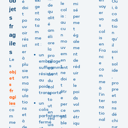
ob
exi
Ou
é
le
mi
de
voy
ge
i, à
doi
jet
col
sé
qu
er
nt
co
t
is :
per
s
alit
vo
no
ndi
po
au
me
é
s
ta
fr
tio
uv
cu
t
am
col
m
n
oir
ag
n
ég
éli
is
me
qu’
rés
mo
ale
ore
ile
en
nt :
il
ist
uv
me
la
Fra
soi
s
er
em
nt
un
pro
nc
t
à
Le
en
de
emballage
te
e
sol
plu
s
t
réd
suffisamment
cti
co
ide
sie
obj
ne
uir
résistant
on
m
,
urs
et
doi
e
au
du
me
pro
ma
s
t
le
poids
col
à
pre
nip
fr
êtr
poi
transporté
is
l’in
et
ula
agi
e
ds
to
ter
sa
tio
un
les
per
vol
ut
na
ns
ns
colis
co
ce
um
en
tio
dé
et
parfaitement
m
pti
étr
réd
nal
chi
à
fermé
me
ble
iqu
uis
,
rur
de