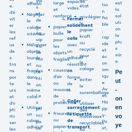
voi
espaces
large
est
affaibli
tio
e,
état
s
vides.
et
la
n
d’é
et
Négliger
renforcé
sol
privilégier
fia
vit
Fermer
de
le
uti
le
ble
er
solidement
s
papier
calage
on
papier
,
les
le
éq
bulle
intérieur
la
kraft
rap
ref
colis
uip
pour
plu
ou
ide
us
Mélanger
avec
es
les
s
recyclé
et
de
objets
un
de
objets
sûr
pour
éc
s
lourds
adhésif
ma
fragiles
e.
le
on
tra
et
résistant
nu
calage
om
coussins
ns
fragiles
en
Pe
te
iqu
d’air
por
dans
forme
nti
éviter
ut
e.
ou
te
le
de
on.
le
Av
-
mousse
urs
même
H.
suremballage
ec
Le
de
et
colis
on
Coller
Ha
s
protection
d’o
utiliser
en
Utiliser
correctement
pp
pri
pti
des
frisures
un
l’étiquette
y-
nci
vo
mi
matériaux
ou
ruban
de
Po
pa
ser
recyclables
ye
papier
adhésif
,
transport
st,
ux
les
ou