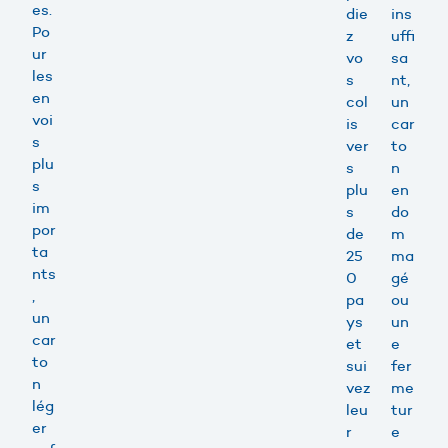
es.
die
ins
Po
z
uffi
ur
vo
sa
les
s
nt,
en
col
un
voi
is
car
s
ver
to
plu
s
n
s
plu
en
im
s
do
por
de
m
ta
25
ma
nts
0
gé
,
pa
ou
un
ys
un
car
et
e
to
sui
fer
n
vez
me
lég
leu
tur
er
r
e