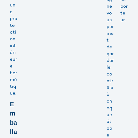
un
ne
por
e
vo
te
pro
us
ur.
te
per
cti
me
on
t
int
de
éri
gar
eur
der
e
le
her
co
mé
ntr
tiq
ôle
ue.
à
ch
E
aq
m
ue
ét
ba
ap
lla
e