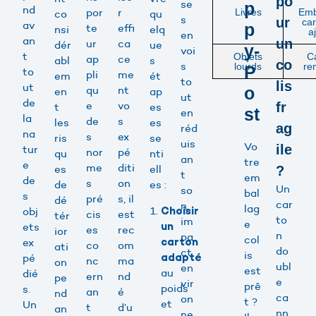
po
se
p
nd
por
r
Livres
Emb
co
qu
s
ur
ca
av
p
te
effi
nsi
elq
a
en
an
un
ur
ca
dér
ue
y-
voi
t
Objets
C
ap
ce
abl
s
co
s
lourds
re
P
to
pli
me
em
ét
to
lis
ut
qu
nt
o
en
ap
ut
de
e
vo
fr
t
es
st
en
la
de
s
les
es
ag
réd
na
s
ex
ris
se
uis
Vo
ile
tur
nor
pé
qu
nti
an
tre
e
me
diti
es
ell
?
t
em
de
s
on
de
es :
Un
so
bal
s
pré
s, il
dé
car
n
lag
obj
Choisir
cis
est
tér
to
im
e
ets
un
es
rec
ior
n
pa
col
ex
carton
co
om
ati
do
ct
is
pé
adapté
nc
ma
on
ubl
en
est
au
dié
ern
nd
pe
e
vir
prê
poids
s.
an
é
nd
ca
on
t ?
et
Un
t
d’u
an
nn
ne