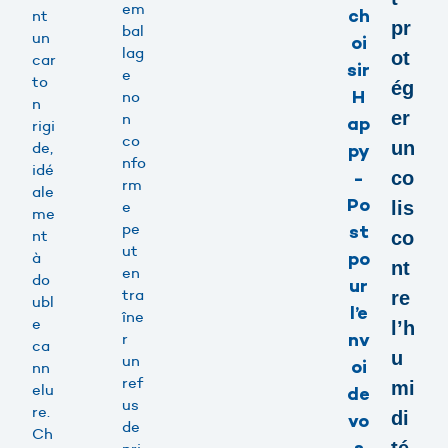
em
ch
nt
pr
bal
un
oi
lag
ot
car
sir
e
to
ég
H
no
n
er
n
ap
rigi
co
un
de,
py
nfo
idé
-
co
rm
ale
Po
e
lis
me
pe
st
nt
co
ut
à
po
nt
en
do
ur
tra
re
ubl
l’e
îne
e
l’h
r
nv
ca
u
un
oi
nn
ref
mi
elu
de
us
re.
di
vo
de
Ch