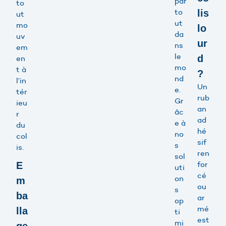
par
to
to
lis
ut
ut
mo
lo
da
uv
ur
ns
em
le
d
en
mo
t à
?
nd
l’in
Un
e.
tér
rub
Gr
ieu
an
âc
r
ad
e à
du
hé
no
col
sif
s
is.
ren
sol
for
E
uti
cé
on
m
ou
s
ba
ar
op
mé
lla
ti
est
mi