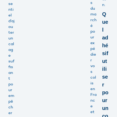
s
se
n.
du
nti
Q
ma
el
rch
d’aj
ue
é
ou
l
po
ter
ur
ad
un
ex
cal
hé
pé
ag
sif
die
e
r
ut
suf
vo
fis
ili
s
an
se
col
t
is
po
r
en
ur
po
Fra
em
ur
nc
pê
e
ch
un
et
er
co