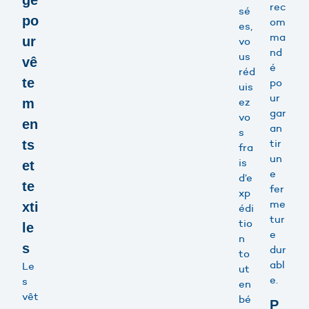
ge
rec
sé
po
om
es,
ma
ur
vo
nd
us
vê
é
réd
te
po
uis
ur
ez
m
gar
vo
en
an
s
tir
ts
fra
un
is
et
e
d’e
te
fer
xp
me
xti
édi
tur
tio
le
e
n
s
dur
to
abl
Le
ut
e.
s
en
vêt
bé
P