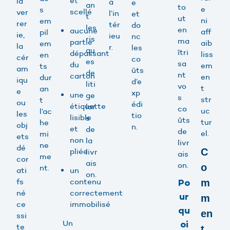
et
la
à
e
an
to
e
s
scellé
ver
l’in
et
t
ut
ni
em
rer
tér
do
les
en
aucune
aff
pil
ie,
ieu
nc
ris
ma
partie
aib
em
la
r.
les
qu
îtri
dépassant
liss
en
cér
co
es
sa
du
em
ts
am
ûts
de
nt
carton
en
dur
iqu
d’e
liti
vo
t
an
e
xp
une
ge
s
str
t
ou
édi
étiquette
lor
co
uc
l’ac
les
tio
lisible
s
ûts
tur
he
obj
n.
et
de
de
el.
mi
ets
non
la
livr
ne
dé
pliée
C
livr
ais
me
cor
ais
on.
o
nt.
ati
un
on.
fs
contenu
Po
m
né
correctement
ur
m
ce
immobilisé
qu
en
ssi
Un
oi
te
t