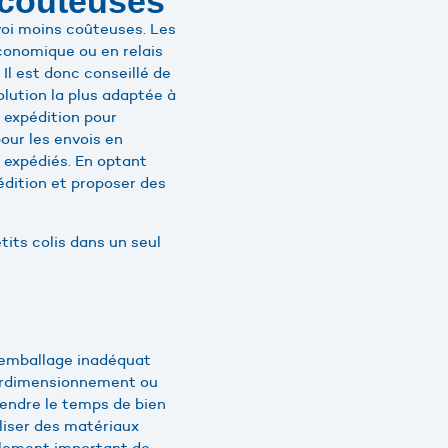
 coûteuses
nvoi moins coûteuses. Les
conomique ou en relais
Il est donc conseillé de
olution la plus adaptée à
 expédition pour
our les envois en
s expédiés. En optant
édition et proposer des
tits colis dans un seul
n emballage inadéquat
surdimensionnement ou
endre le temps de bien
tiliser des matériaux
galement important de