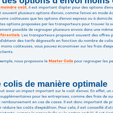
 des options d'envoi moins
, il est important d’opter pour des options d’e
à moindre coût
 souvent plusieurs options d’envoi, comme l’envoi en mode é
moins coûteuses que les options d’envoi express ou à domicile. 
ntes options proposées par les transporteurs pour trouver la s
alement possible de regrouper plusieurs envois dans une même
. Les transporteurs proposent souvent des offres p
éférentiels
d’obtenir des tarifs dégressifs en fonction du nombre de coli
i moins coûteuses, vous pouvez économiser sur les frais d’exp
 clients.
xemple, nous proposons le
pour regrouper les pe
Master Colis
e colis de manière optimale
eut avoir un impact important sur le coût d’envoi. En effet, u
s supplémentaires pour les entreprises, comme des frais de 
 remboursement en cas de casse. Il est donc important de pr
 réduire les coûts d’expédition. Pour cela, il est conseillé d’u
sistants, comme le papier bulle ou le carton ondulé. Il est é