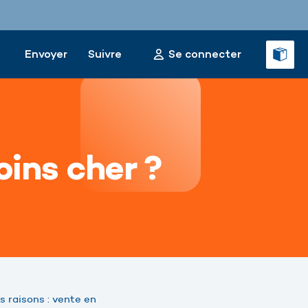
Envoyer
Suivre
Se connecter
ins cher ?
s raisons : vente en