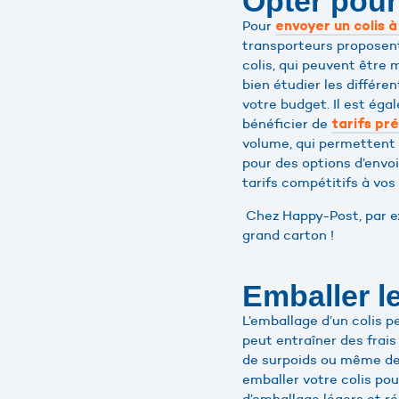
Opter pour
Pour
envoyer un colis 
transporteurs proposent
colis, qui peuvent être 
bien étudier les différe
votre budget. Il est ég
bénéficier de
tarifs pr
volume, qui permettent 
pour des options d’envo
tarifs compétitifs à vos
Chez Happy-Post, par e
grand carton !
Emballer l
L’emballage d’un colis p
peut entraîner des frai
de surpoids ou même de
emballer votre colis pour
d’emballage légers et ré