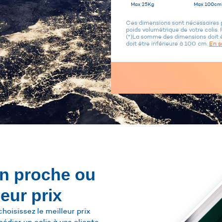
Max 25Kg
Max 100cm
Ces dimensions sont nécessaires po
poids volumétrique de votre colis. 
(*)La somme des dimensions doit 
doit être inférieure à 100 cm.
En s
un proche ou
leur prix
hoisissez le meilleur prix
pédier un colis à vos clients