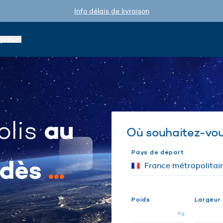
Info délais de livraison
epuis
au
olis
Où souhaitez-vous
Pays de départ
 dès
...
Poids
Largeur
Kg