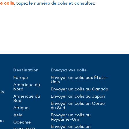
, tapez le numéro de colis et consultez
e colis
Destination
Envoyez vos colis
Europe
Envoyer un colis aux États-
Unis
Amérique du
Nord
Envoyer un colis au Canada
is
Amérique du
Envoyer un colis au Japon
Sud
Envoyer un colis en Corée
Afrique
du Sud
Asie
Envoyer un colis au
Royaume-Uni
on
Océanie
Envoyer un colis en