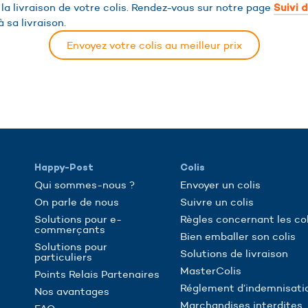
 la livraison de votre colis. Rendez-vous sur notre page
Suivi d
 sa livraison.
Envoyez votre colis au meilleur prix
Happy-Post
Colis
Qui sommes-nous ?
Envoyer un colis
On parle de nous
Suivre un colis
Solutions pour e-
Règles concernant les col
commerçants
Bien emballer son colis
Solutions pour
Solutions de livraison
particuliers
MasterColis
Points Relais Partenaires
Réglement d’indemnisati
Nos avantages
Marchandises interdites