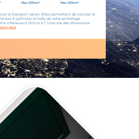
*
Max 100cm*
Max 100cm*
ur le transport aérien. Elles permettent de calculer le
Pensez à optimiser la taille de votre emballage.
être inférieure à 150cm ET chacune des dimensions
avoir plus