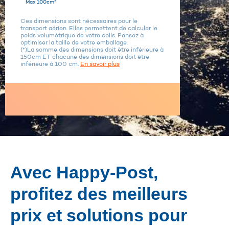
Max 100cm*
Ces dimensions sont nécessaires pour le
transport aérien. Elles permettent de calculer le
poids volumétrique de votre colis. Pensez à
optimiser la taille de votre emballage.
(*)La somme des dimensions doit être inférieure à
150cm ET chacune des dimensions doit être
inférieure à 100 cm.
En savoir plus
Avec Happy-Post,
profitez des meilleurs
prix et solutions pour