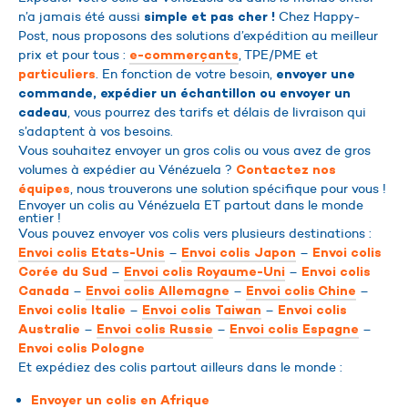
n’a jamais été aussi
Chez Happy-
simple et pas cher !
Post, nous proposons des solutions d’expédition au meilleur
prix et pour tous :
, TPE/PME et
e-commerçants
. En fonction de votre besoin,
particuliers
envoyer une
commande, expédier un échantillon ou envoyer un
, vous pourrez des tarifs et délais de livraison qui
cadeau
s’adaptent à vos besoins.
Vous souhaitez envoyer un gros colis ou vous avez de gros
volumes à expédier au Vénézuela ?
Contactez nos
, nous trouverons une solution spécifique pour vous !
équipes
Envoyer un colis au Vénézuela ET partout dans le monde
entier !
Vous pouvez envoyer vos colis vers plusieurs destinations :
–
–
Envoi colis Etats-Unis
Envoi colis Japon
Envoi colis
–
–
Corée du Sud
Envoi colis Royaume-Uni
Envoi colis
–
–
–
Canada
Envoi colis Allemagne
Envoi colis Chine
–
–
Envoi colis Italie
Envoi colis Taiwan
Envoi colis
–
–
–
Australie
Envoi colis Russie
Envoi colis Espagne
Envoi colis Pologne
Et expédiez des colis partout ailleurs dans le monde :
Envoyer un colis en Afrique