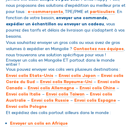
nous proposons des solutions d’expédition au meilleur prix et
pour tous :
, TPE/PME et
. En
e-commerçants
particuliers
fonction de votre besoin,
envoyer une commande,
, vous
expédier un échantillon ou envoyer un cadeau
pourrez des tarifs et délais de livraison qui s’adaptent à vos
besoins.
Vous souhaitez envoyer un gros colis ou vous avez de gros
volumes à expédier en Mongolie ?
,
Contactez nos équipes
nous trouverons une solution spécifique pour vous !
Envoyer un colis en Mongolie ET partout dans le monde
entier !
Vous pouvez envoyer vos colis vers plusieurs destinations :
–
–
Envoi colis Etats-Unis
Envoi colis Japon
Envoi colis
–
–
Corée du Sud
Envoi colis Royaume-Uni
Envoi colis
–
–
–
Canada
Envoi colis Allemagne
Envoi colis Chine
–
–
Envoi colis Italie
Envoi colis Taiwan
Envoi colis
–
–
–
Australie
Envoi colis Russie
Envoi colis Espagne
Envoi colis Pologne
Et expédiez des colis partout ailleurs dans le monde :
Envoyer un colis en Afrique