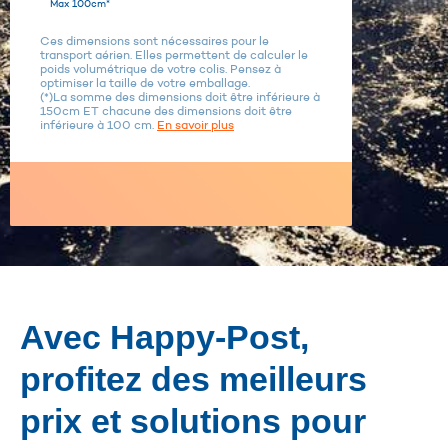
Max 100cm*
Ces dimensions sont nécessaires pour le
transport aérien. Elles permettent de calculer le
poids volumétrique de votre colis. Pensez à
optimiser la taille de votre emballage.
(*)La somme des dimensions doit être inférieure à
150cm ET chacune des dimensions doit être
inférieure à 100 cm.
En savoir plus
Avec Happy-Post,
profitez des meilleurs
prix et solutions pour