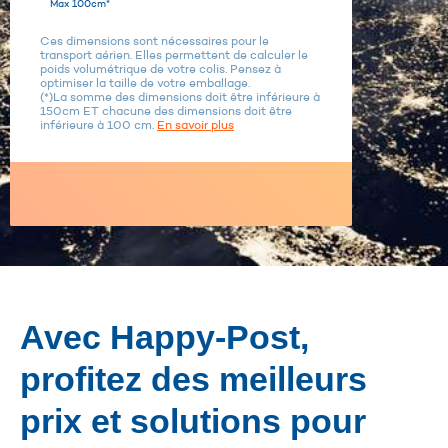
Max 100cm*
Ces dimensions sont nécessaires pour le
transport aérien. Elles permettent de calculer le
poids volumétrique de votre colis. Pensez à
optimiser la taille de votre emballage.
(*)La somme des dimensions doit être inférieure à
150cm ET chacune des dimensions doit être
inférieure à 100 cm.
En savoir plus
Avec Happy-Post,
profitez des meilleurs
prix et solutions pour