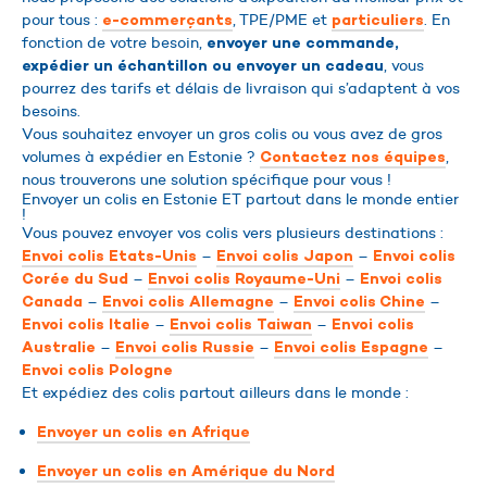
pour tous :
, TPE/PME et
. En
e-commerçants
particuliers
fonction de votre besoin,
envoyer une commande,
, vous
expédier un échantillon ou envoyer un cadeau
pourrez des tarifs et délais de livraison qui s’adaptent à vos
besoins.
Vous souhaitez envoyer un gros colis ou vous avez de gros
volumes à expédier en Estonie ?
,
Contactez nos équipes
nous trouverons une solution spécifique pour vous !
Envoyer un colis en Estonie ET partout dans le monde entier
!
Vous pouvez envoyer vos colis vers plusieurs destinations :
–
–
Envoi colis Etats-Unis
Envoi colis Japon
Envoi colis
–
–
Corée du Sud
Envoi colis Royaume-Uni
Envoi colis
–
–
–
Canada
Envoi colis Allemagne
Envoi colis Chine
–
–
Envoi colis Italie
Envoi colis Taiwan
Envoi colis
–
–
–
Australie
Envoi colis Russie
Envoi colis Espagne
Envoi colis Pologne
Et expédiez des colis partout ailleurs dans le monde :
Envoyer un colis en Afrique
Envoyer un colis en Amérique du Nord