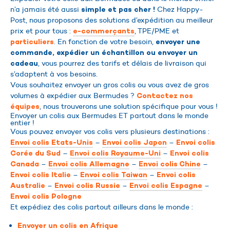
n’a jamais été aussi
Chez Happy-
simple et pas cher !
Post, nous proposons des solutions d’expédition au meilleur
prix et pour tous :
, TPE/PME et
e-commerçants
. En fonction de votre besoin,
particuliers
envoyer une
commande, expédier un échantillon ou envoyer un
, vous pourrez des tarifs et délais de livraison qui
cadeau
s’adaptent à vos besoins.
Vous souhaitez envoyer un gros colis ou vous avez de gros
volumes à expédier aux Bermudes ?
Contactez nos
, nous trouverons une solution spécifique pour vous !
équipes
Envoyer un colis aux Bermudes ET partout dans le monde
entier !
Vous pouvez envoyer vos colis vers plusieurs destinations :
–
–
Envoi colis Etats-Unis
Envoi colis Japon
Envoi colis
–
–
Corée du Sud
Envoi colis Royaume-Uni
Envoi colis
–
–
–
Canada
Envoi colis Allemagne
Envoi colis Chine
–
–
Envoi colis Italie
Envoi colis Taiwan
Envoi colis
–
–
–
Australie
Envoi colis Russie
Envoi colis Espagne
Envoi colis Pologne
Et expédiez des colis partout ailleurs dans le monde :
Envoyer un colis en Afrique