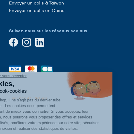
Envoyer un colis à Taïwan
Envoyer un colis en Chine
Suivez-nous sur les réseaux sociaux
Continuer sans accepter
Cookies,
cook-cook-cookies
Hop-hop-hop, il ne s'agit pas du dernier tube
à la mode.
Les cookies nous permettent
simplement de mieux vous connaître. Si vous acceptez leur
utilisation, nous pourrons vous proposer des offres et services
personnalisés, améliorer votre expérience sur notre site, sécuriser
votre connexion et réaliser des statistiques de visites.