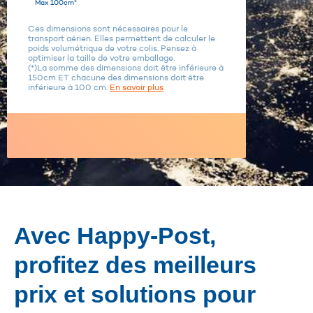
Max 100cm*
Ces dimensions sont nécessaires pour le
transport aérien. Elles permettent de calculer le
poids volumétrique de votre colis. Pensez à
optimiser la taille de votre emballage.
(*)La somme des dimensions doit être inférieure à
150cm ET chacune des dimensions doit être
inférieure à 100 cm.
En savoir plus
Avec Happy-Post,
profitez des meilleurs
prix et solutions pour