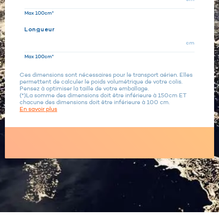
Max 100cm*
Longueur
cm
Max 100cm*
Ces dimensions sont nécessaires pour le transport aérien. Elles
permettent de calculer le poids volumétrique de votre colis.
Pensez à optimiser la taille de votre emballage.
(*)La somme des dimensions doit être inférieure à 150cm ET
chacune des dimensions doit être inférieure à 100 cm.
En savoir plus