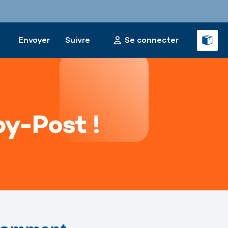
Envoyer
Suivre
Se connecter
py-Post !