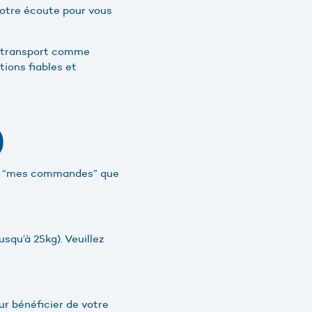
votre écoute pour vous
du transport comme
tions fiables et
)
ace “mes commandes” que
squ’à 25kg). Veuillez
r bénéficier de votre