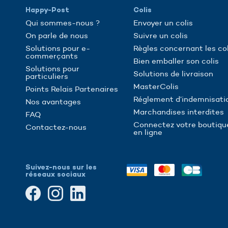
Happy-Post
Colis
Qui sommes-nous ?
Envoyer un colis
On parle de nous
Suivre un colis
Solutions pour e-
Règles concernant les col
commerçants
Bien emballer son colis
Solutions pour
Solutions de livraison
particuliers
MasterColis
Points Relais Partenaires
Réglement d’indemnisati
Nos avantages
Marchandises interdites
FAQ
Connectez votre boutiqu
Contactez-nous
en ligne
Suivez-nous sur les
réseaux sociaux