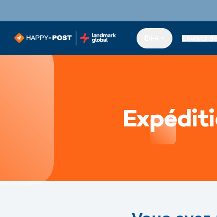
FR
Envoyer d
Expéditi