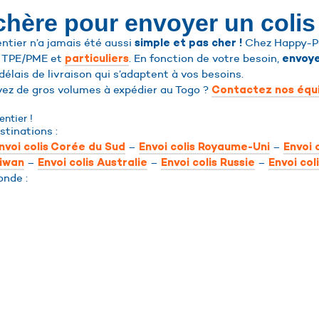
 chère pour envoyer un coli
ntier n’a jamais été aussi
Chez Happy-Pos
simple et pas cher !
, TPE/PME et
. En fonction de votre besoin,
particuliers
envoye
 délais de livraison qui s’adaptent à vos besoins.
vez de gros volumes à expédier au Togo ?
Contactez nos équ
ntier !
stinations :
–
–
nvoi colis Corée du Sud
Envoi colis Royaume-Uni
Envoi 
–
–
–
aiwan
Envoi colis Australie
Envoi colis Russie
Envoi col
onde :