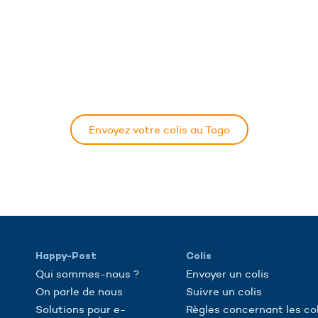
Envoyez votre colis au Togo
Happy-Post
Colis
Qui sommes-nous ?
Envoyer un colis
On parle de nous
Suivre un colis
Solutions pour e-
Règles concernant les col