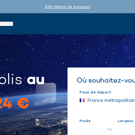
Info délais de livraison
epuis
au
olis
Où souhaitez-vous
Pays de départ
24 €
Poids
Largeur
Kg