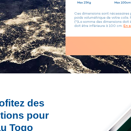
Max 25Kg
Max 100cm
Ces dimensions sont nécessaires po
poids volumétrique de votre colis. 
(*)La somme des dimensions doit 
doit être inférieure à 100 cm.
En s
ofitez des
utions pour
 au Togo