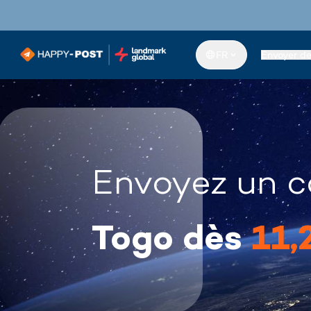
FR
Envoyer d
Envoyez un c
Togo dès
11,