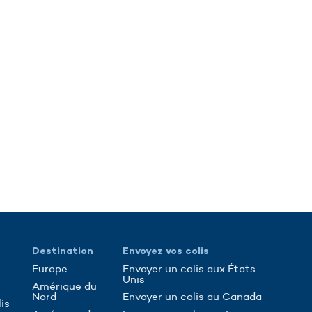
Destination
Envoyez vos colis
Europe
Envoyer un colis aux États-
Unis
Amérique du
Nord
Envoyer un colis au Canada
is