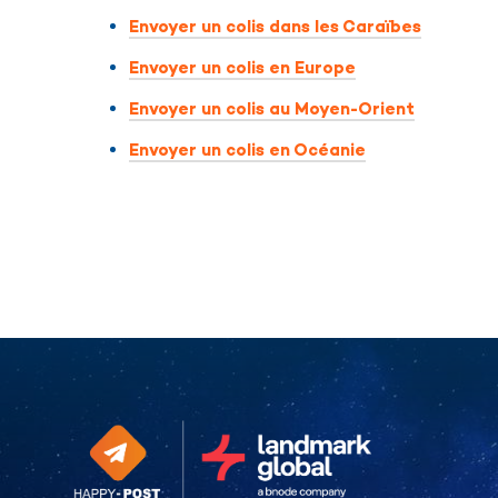
Envoyer un colis dans les Caraïbes
Envoyer un colis en Europe
Envoyer un colis au Moyen-Orient
Envoyer un colis en Océanie