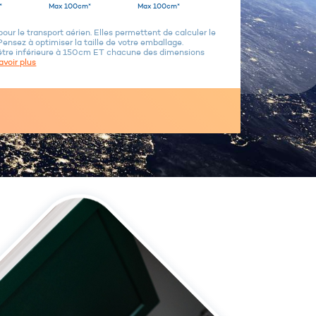
*
Max 100cm*
Max 100cm*
ur le transport aérien. Elles permettent de calculer le
Pensez à optimiser la taille de votre emballage.
être inférieure à 150cm ET chacune des dimensions
avoir plus