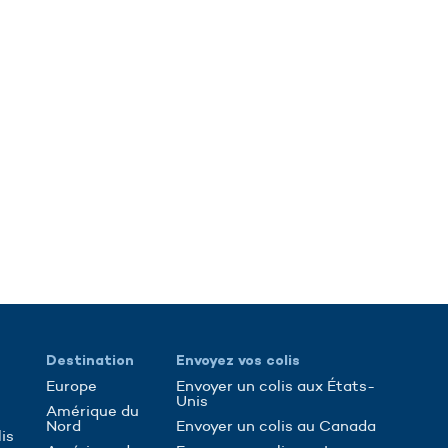
Destination
Envoyez vos colis
Europe
Envoyer un colis aux États-
Unis
Amérique du
Nord
Envoyer un colis au Canada
is