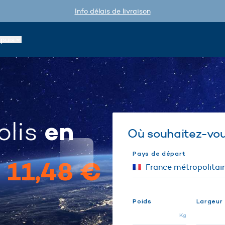
Info délais de livraison
epuis
en
olis
Où souhaitez-vous
Pays de départ
s
11,48 €
Poids
Largeur
Kg