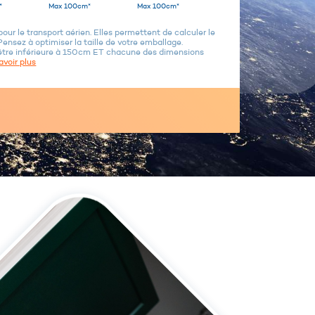
*
Max 100cm*
Max 100cm*
ur le transport aérien. Elles permettent de calculer le
Pensez à optimiser la taille de votre emballage.
être inférieure à 150cm ET chacune des dimensions
avoir plus