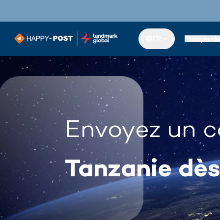
FR
Envoyer d
Envoyez un c
Tanzanie dè