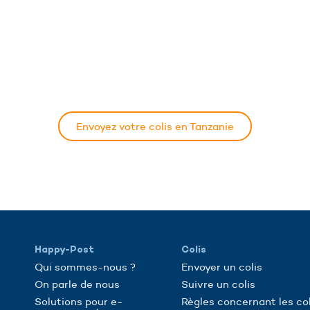
Envoyez votre colis en Tanzanie
Happy-Post
Colis
Qui sommes-nous ?
Envoyer un colis
On parle de nous
Suivre un colis
Solutions pour e-
Règles concernant les col