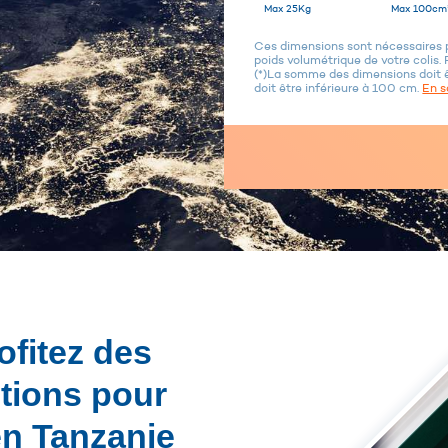
Max 25Kg
Max 100cm
Ces dimensions sont nécessaires po
poids volumétrique de votre colis. 
(*)La somme des dimensions doit 
doit être inférieure à 100 cm.
En s
ofitez des
utions pour
en Tanzanie