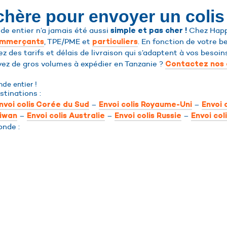
 chère pour envoyer un colis
de entier n’a jamais été aussi
Chez Happy
simple et pas cher !
, TPE/PME et
. En fonction de votre b
ommerçants
particuliers
ez des tarifs et délais de livraison qui s’adaptent à vos besoin
vez de gros volumes à expédier en Tanzanie ?
Contactez nos 
de entier !
stinations :
–
–
nvoi colis Corée du Sud
Envoi colis Royaume-Uni
Envoi 
–
–
–
aiwan
Envoi colis Australie
Envoi colis Russie
Envoi col
onde :