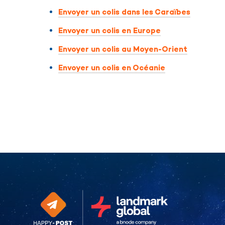
Envoyer un colis dans les Caraïbes
Envoyer un colis en Europe
Envoyer un colis au Moyen-Orient
Envoyer un colis en Océanie