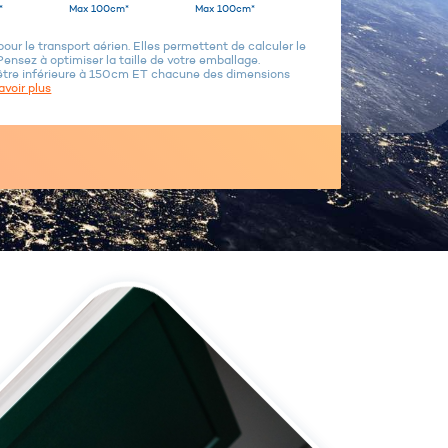
*
Max 100cm*
Max 100cm*
ur le transport aérien. Elles permettent de calculer le
Pensez à optimiser la taille de votre emballage.
être inférieure à 150cm ET chacune des dimensions
avoir plus