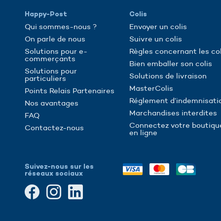
Happy-Post
Colis
Qui sommes-nous ?
Envoyer un colis
On parle de nous
Suivre un colis
Solutions pour e-
Règles concernant les col
commerçants
Bien emballer son colis
Solutions pour
Solutions de livraison
particuliers
MasterColis
Points Relais Partenaires
Réglement d’indemnisati
Nos avantages
Marchandises interdites
FAQ
Connectez votre boutiqu
Contactez-nous
en ligne
Suivez-nous sur les
réseaux sociaux