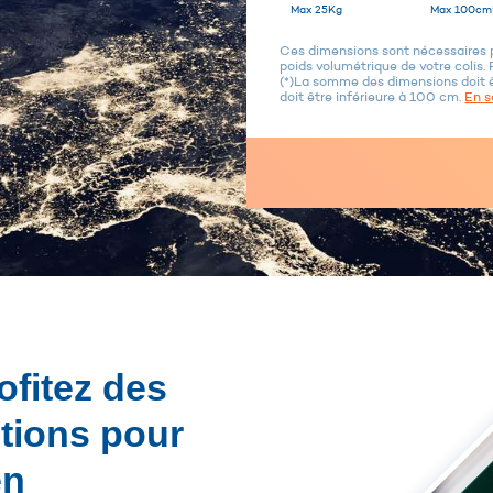
Max 25Kg
Max 100cm
Ces dimensions sont nécessaires po
poids volumétrique de votre colis. 
(*)La somme des dimensions doit 
doit être inférieure à 100 cm.
En s
ofitez des
utions pour
en