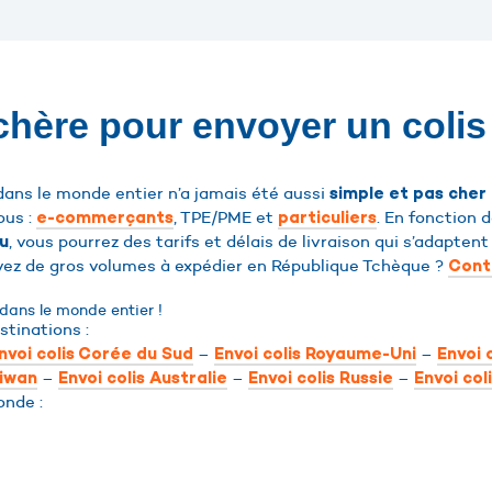
 chère pour envoyer un coli
dans le monde entier n’a jamais été aussi
simple et pas cher 
ous :
, TPE/PME et
. En fonction 
e-commerçants
particuliers
, vous pourrez des tarifs et délais de livraison qui s’adaptent
u
avez de gros volumes à expédier en République Tchèque ?
Cont
dans le monde entier !
stinations :
–
–
nvoi colis Corée du Sud
Envoi colis Royaume-Uni
Envoi 
–
–
–
aiwan
Envoi colis Australie
Envoi colis Russie
Envoi col
onde :