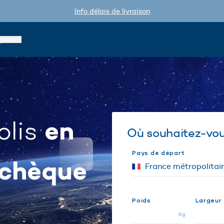
Info délais de livraison
epuis
en
olis
Où souhaitez-vous
Pays de départ
Tchèque
Poids
Largeur
Kg