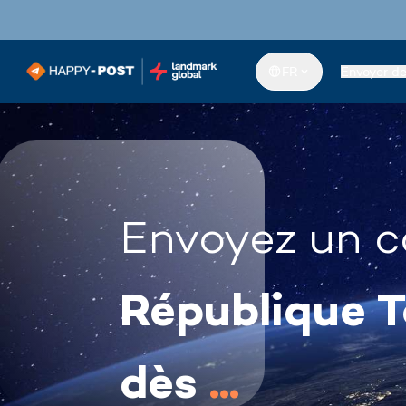
FR
Envoyer d
Envoyez un c
République 
dès
...