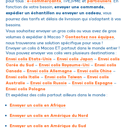
pour tous :
, TPE/PME et
. En
e-commerçants
particuliers
fonction de votre besoin,
envoyer une commande,
, vous
expédier un échantillon ou envoyer un cadeau
pourrez des tarifs et délais de livraison qui s’adaptent à vos
besoins.
Vous souhaitez envoyer un gros colis ou vous avez de gros
volumes à expédier à Macao ?
,
Contactez nos équipes
nous trouverons une solution spécifique pour vous !
Envoyer un colis à Macao ET partout dans le monde entier !
Vous pouvez envoyer vos colis vers plusieurs destinations :
–
–
Envoi colis Etats-Unis
Envoi colis Japon
Envoi colis
–
–
Corée du Sud
Envoi colis Royaume-Uni
Envoi colis
–
–
–
Canada
Envoi colis Allemagne
Envoi colis Chine
–
–
Envoi colis Italie
Envoi colis Taiwan
Envoi colis
–
–
–
Australie
Envoi colis Russie
Envoi colis Espagne
Envoi colis Pologne
Et expédiez des colis partout ailleurs dans le monde :
Envoyer un colis en Afrique
Envoyer un colis en Amérique du Nord
Envoyer un colis en Amérique du Sud