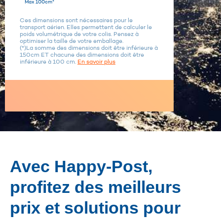
Max 100cm*
Ces dimensions sont nécessaires pour le
transport aérien. Elles permettent de calculer le
poids volumétrique de votre colis. Pensez à
optimiser la taille de votre emballage.
(*)La somme des dimensions doit être inférieure à
150cm ET chacune des dimensions doit être
inférieure à 100 cm.
En savoir plus
Avec Happy-Post,
profitez des meilleurs
prix et solutions pour