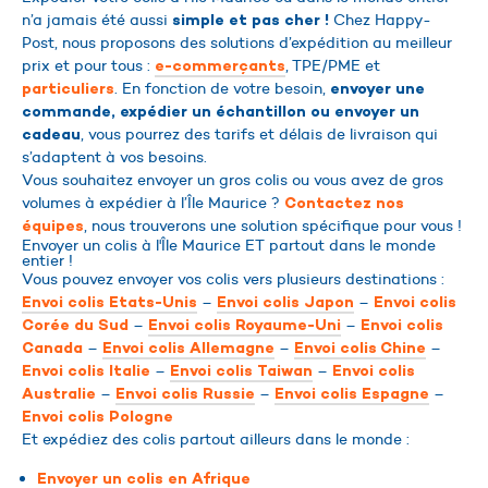
n’a jamais été aussi
Chez Happy-
simple et pas cher !
Post, nous proposons des solutions d’expédition au meilleur
prix et pour tous :
, TPE/PME et
e-commerçants
. En fonction de votre besoin,
particuliers
envoyer une
commande, expédier un échantillon ou envoyer un
, vous pourrez des tarifs et délais de livraison qui
cadeau
s’adaptent à vos besoins.
Vous souhaitez envoyer un gros colis ou vous avez de gros
volumes à expédier à l’Île Maurice ?
Contactez nos
, nous trouverons une solution spécifique pour vous !
équipes
Envoyer un colis à l'Île Maurice ET partout dans le monde
entier !
Vous pouvez envoyer vos colis vers plusieurs destinations :
–
–
Envoi colis Etats-Unis
Envoi colis Japon
Envoi colis
–
–
Corée du Sud
Envoi colis Royaume-Uni
Envoi colis
–
–
–
Canada
Envoi colis Allemagne
Envoi colis Chine
–
–
Envoi colis Italie
Envoi colis Taiwan
Envoi colis
–
–
–
Australie
Envoi colis Russie
Envoi colis Espagne
Envoi colis Pologne
Et expédiez des colis partout ailleurs dans le monde :
Envoyer un colis en Afrique