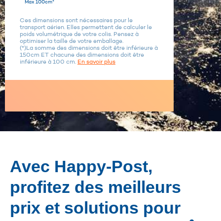
Max 100cm*
Ces dimensions sont nécessaires pour le
transport aérien. Elles permettent de calculer le
poids volumétrique de votre colis. Pensez à
optimiser la taille de votre emballage.
(*)La somme des dimensions doit être inférieure à
150cm ET chacune des dimensions doit être
inférieure à 100 cm.
En savoir plus
Avec Happy-Post,
profitez des meilleurs
prix et solutions pour