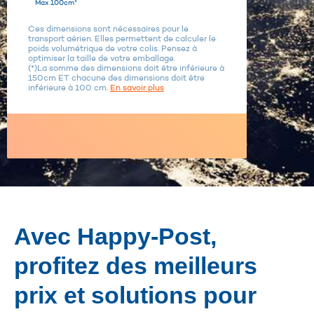
Max 100cm*
Ces dimensions sont nécessaires pour le
transport aérien. Elles permettent de calculer le
poids volumétrique de votre colis. Pensez à
optimiser la taille de votre emballage.
(*)La somme des dimensions doit être inférieure à
150cm ET chacune des dimensions doit être
inférieure à 100 cm.
En savoir plus
Avec Happy-Post,
profitez des meilleurs
prix et solutions pour