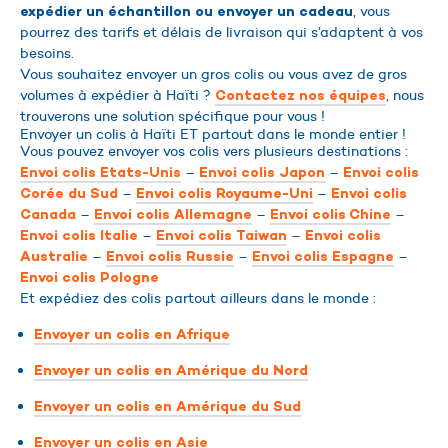
, vous
expédier un échantillon ou envoyer un cadeau
pourrez des tarifs et délais de livraison qui s’adaptent à vos
besoins.
Vous souhaitez envoyer un gros colis ou vous avez de gros
volumes à expédier à Haïti ?
, nous
Contactez nos équipes
trouverons une solution spécifique pour vous !
Envoyer un colis à Haïti ET partout dans le monde entier !
Vous pouvez envoyer vos colis vers plusieurs destinations :
–
–
Envoi colis Etats-Unis
Envoi colis Japon
Envoi colis
–
–
Corée du Sud
Envoi colis Royaume-Uni
Envoi colis
–
–
–
Canada
Envoi colis Allemagne
Envoi colis Chine
–
–
Envoi colis Italie
Envoi colis Taiwan
Envoi colis
–
–
–
Australie
Envoi colis Russie
Envoi colis Espagne
Envoi colis Pologne
Et expédiez des colis partout ailleurs dans le monde :
Envoyer un colis en Afrique
Envoyer un colis en Amérique du Nord
Envoyer un colis en Amérique du Sud
Envoyer un colis en Asie