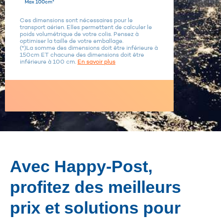
Max 100cm*
Ces dimensions sont nécessaires pour le
transport aérien. Elles permettent de calculer le
poids volumétrique de votre colis. Pensez à
optimiser la taille de votre emballage.
(*)La somme des dimensions doit être inférieure à
150cm ET chacune des dimensions doit être
inférieure à 100 cm.
En savoir plus
Avec Happy-Post,
profitez des meilleurs
prix et solutions pour