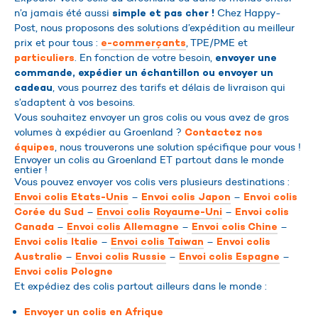
n’a jamais été aussi
Chez Happy-
simple et pas cher !
Post, nous proposons des solutions d’expédition au meilleur
prix et pour tous :
, TPE/PME et
e-commerçants
. En fonction de votre besoin,
particuliers
envoyer une
commande, expédier un échantillon ou envoyer un
, vous pourrez des tarifs et délais de livraison qui
cadeau
s’adaptent à vos besoins.
Vous souhaitez envoyer un gros colis ou vous avez de gros
volumes à expédier au Groenland ?
Contactez nos
, nous trouverons une solution spécifique pour vous !
équipes
Envoyer un colis au Groenland ET partout dans le monde
entier !
Vous pouvez envoyer vos colis vers plusieurs destinations :
–
–
Envoi colis Etats-Unis
Envoi colis Japon
Envoi colis
–
–
Corée du Sud
Envoi colis Royaume-Uni
Envoi colis
–
–
–
Canada
Envoi colis Allemagne
Envoi colis Chine
–
–
Envoi colis Italie
Envoi colis Taiwan
Envoi colis
–
–
–
Australie
Envoi colis Russie
Envoi colis Espagne
Envoi colis Pologne
Et expédiez des colis partout ailleurs dans le monde :
Envoyer un colis en Afrique