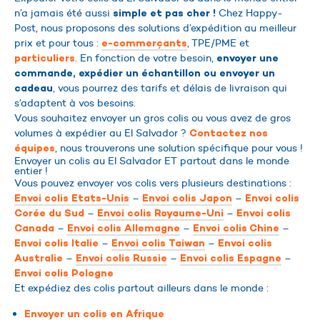
n’a jamais été aussi
Chez Happy-
simple et pas cher !
Post, nous proposons des solutions d’expédition au meilleur
prix et pour tous :
, TPE/PME et
e-commerçants
. En fonction de votre besoin,
particuliers
envoyer une
commande, expédier un échantillon ou envoyer un
, vous pourrez des tarifs et délais de livraison qui
cadeau
s’adaptent à vos besoins.
Vous souhaitez envoyer un gros colis ou vous avez de gros
volumes à expédier au El Salvador ?
Contactez nos
, nous trouverons une solution spécifique pour vous !
équipes
Envoyer un colis au El Salvador ET partout dans le monde
entier !
Vous pouvez envoyer vos colis vers plusieurs destinations :
–
–
Envoi colis Etats-Unis
Envoi colis Japon
Envoi colis
–
–
Corée du Sud
Envoi colis Royaume-Uni
Envoi colis
–
–
–
Canada
Envoi colis Allemagne
Envoi colis Chine
–
–
Envoi colis Italie
Envoi colis Taiwan
Envoi colis
–
–
–
Australie
Envoi colis Russie
Envoi colis Espagne
Envoi colis Pologne
Et expédiez des colis partout ailleurs dans le monde :
Envoyer un colis en Afrique