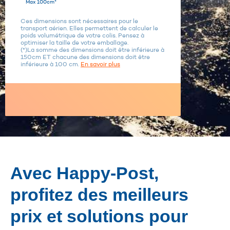
Max 100cm*
Ces dimensions sont nécessaires pour le
transport aérien. Elles permettent de calculer le
poids volumétrique de votre colis. Pensez à
optimiser la taille de votre emballage.
(*)La somme des dimensions doit être inférieure à
150cm ET chacune des dimensions doit être
inférieure à 100 cm.
En savoir plus
Avec Happy-Post,
profitez des meilleurs
prix et solutions pour