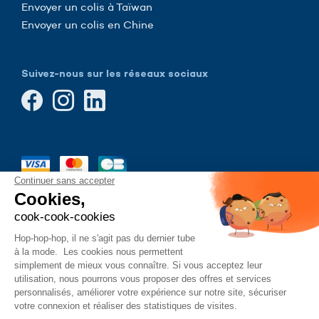
Envoyer un colis à Taïwan
Envoyer un colis en Chine
Suivez-nous sur les réseaux sociaux
Continuer sans accepter
Cookies,
cook-cook-cookies
Hop-hop-hop, il ne s'agit pas du dernier tube
à la mode.
Les cookies nous permettent
simplement de mieux vous connaître. Si vous acceptez leur
utilisation, nous pourrons vous proposer des offres et services
personnalisés, améliorer votre expérience sur notre site, sécuriser
votre connexion et réaliser des statistiques de visites.