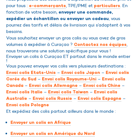
pour tous :
, TPE/PME et
. En
e-commerçants
particuliers
fonction de votre besoin,
envoyer une commande,
, vous
expédier un échantillon ou envoyer un cadeau
pourrez des tarifs et délais de livraison qui s’adaptent à vos
besoins.
Vous souhaitez envoyer un gros colis ou vous avez de gros
volumes à expédier à Curaçao ?
,
Contactez nos équipes
nous trouverons une solution spécifique pour vous !
Envoyer un colis à Curaçao ET partout dans le monde entier
!
Vous pouvez envoyer vos colis vers plusieurs destinations :
–
–
Envoi colis Etats-Unis
Envoi colis Japon
Envoi colis
–
–
Corée du Sud
Envoi colis Royaume-Uni
Envoi colis
–
–
–
Canada
Envoi colis Allemagne
Envoi colis Chine
–
–
Envoi colis Italie
Envoi colis Taiwan
Envoi colis
–
–
–
Australie
Envoi colis Russie
Envoi colis Espagne
Envoi colis Pologne
Et expédiez des colis partout ailleurs dans le monde :
Envoyer un colis en Afrique
Envoyer un colis en Amérique du Nord