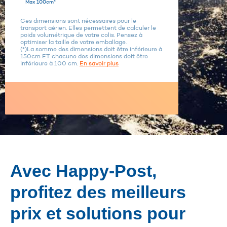
Max 100cm*
Ces dimensions sont nécessaires pour le
transport aérien. Elles permettent de calculer le
poids volumétrique de votre colis. Pensez à
optimiser la taille de votre emballage.
(*)La somme des dimensions doit être inférieure à
150cm ET chacune des dimensions doit être
inférieure à 100 cm.
En savoir plus
Avec Happy-Post,
profitez des meilleurs
prix et solutions pour