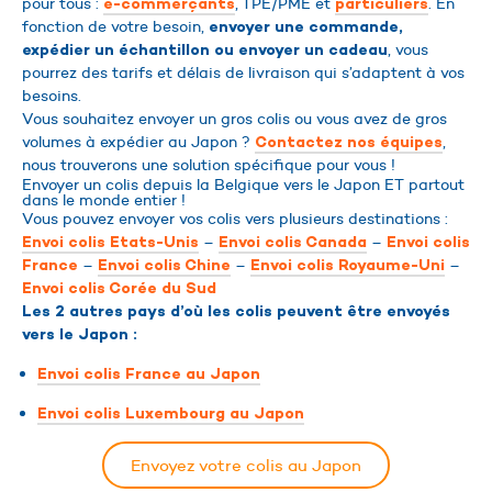
pour tous :
, TPE/PME et
. En
e-commerçants
particuliers
fonction de votre besoin,
envoyer une commande,
, vous
expédier un échantillon ou envoyer un cadeau
pourrez des tarifs et délais de livraison qui s’adaptent à vos
besoins.
Vous souhaitez envoyer un gros colis ou vous avez de gros
volumes à expédier au Japon ?
,
Contactez nos équipes
nous trouverons une solution spécifique pour vous !
Envoyer un colis depuis la Belgique vers le Japon ET partout
dans le monde entier !
Vous pouvez envoyer vos colis vers plusieurs destinations :
–
–
Envoi colis Etats-Unis
Envoi colis Canada
Envoi colis
–
–
–
France
Envoi colis Chine
Envoi colis Royaume-Uni
Envoi colis Corée du Sud
Les 2 autres pays d’où les colis peuvent être envoyés
vers le Japon :
Envoi colis France au Japon
Envoi colis Luxembourg au Japon
Envoyez votre colis au Japon