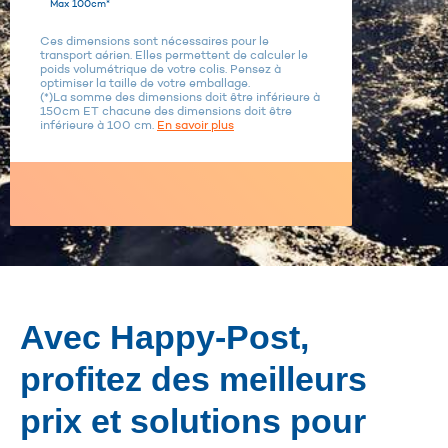
Max 100cm*
Ces dimensions sont nécessaires pour le
transport aérien. Elles permettent de calculer le
poids volumétrique de votre colis. Pensez à
optimiser la taille de votre emballage.
(*)La somme des dimensions doit être inférieure à
150cm ET chacune des dimensions doit être
inférieure à 100 cm.
En savoir plus
Avec Happy-Post,
profitez des meilleurs
prix et solutions pour