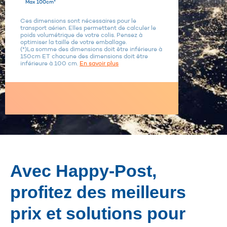
Max 100cm*
Ces dimensions sont nécessaires pour le
transport aérien. Elles permettent de calculer le
poids volumétrique de votre colis. Pensez à
optimiser la taille de votre emballage.
(*)La somme des dimensions doit être inférieure à
150cm ET chacune des dimensions doit être
inférieure à 100 cm.
En savoir plus
Avec Happy-Post,
profitez des meilleurs
prix et solutions pour