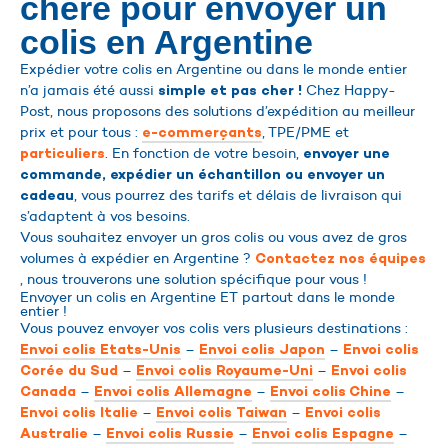
chère pour envoyer un
colis en Argentine
Expédier votre colis en Argentine ou dans le monde entier
n’a jamais été aussi
Chez Happy-
simple et pas cher !
Post, nous proposons des solutions d’expédition au meilleur
prix et pour tous :
, TPE/PME et
e-commerçants
. En fonction de votre besoin,
particuliers
envoyer une
commande, expédier un échantillon ou envoyer un
, vous pourrez des tarifs et délais de livraison qui
cadeau
s’adaptent à vos besoins.
Vous souhaitez envoyer un gros colis ou vous avez de gros
volumes à expédier en Argentine ?
Contactez nos équipes
, nous trouverons une solution spécifique pour vous !
Envoyer un colis en Argentine ET partout dans le monde
entier !
Vous pouvez envoyer vos colis vers plusieurs destinations :
–
–
Envoi colis Etats-Unis
Envoi colis Japon
Envoi colis
–
–
Corée du Sud
Envoi colis Royaume-Uni
Envoi colis
–
–
–
Canada
Envoi colis Allemagne
Envoi colis Chine
–
–
Envoi colis Italie
Envoi colis Taiwan
Envoi colis
–
–
–
Australie
Envoi colis Russie
Envoi colis Espagne