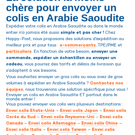
chère pour envoyer un
colis en Arabie Saoudite
Expédier votre colis en Arabie Saoudite ou dans le monde
entier n’a jamais été aussi
Chez
simple et pas cher !
Happy-Post, nous proposons des solutions d’expédition au
meilleur prix et pour tous :
, TPE/PME et
e-commerçants
. En fonction de votre besoin,
particuliers
envoyer une
commande, expédier un échantillon ou envoyer un
, vous pourrez des tarifs et délais de livraison qui
cadeau
s’adaptent à vos besoins.
Vous souhaitez envoyer un gros colis ou vous avez de gros
volumes à expédier en Arabie Saoudite ?
Contactez nos
, nous trouverons une solution spécifique pour vous !
équipes
Envoyer un colis en Arabie Saoudite ET partout dans le
monde entier !
Vous pouvez envoyer vos colis vers plusieurs destinations :
–
–
Envoi colis Etats-Unis
Envoi colis Japon
Envoi colis
–
–
Corée du Sud
Envoi colis Royaume-Uni
Envoi colis
–
–
–
Canada
Envoi colis Allemagne
Envoi colis Chine
–
–
Envoi colis Italie
Envoi colis Taiwan
Envoi colis