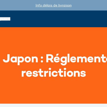
Info délais de livraison
epuis
Japon : Réglement
restrictions