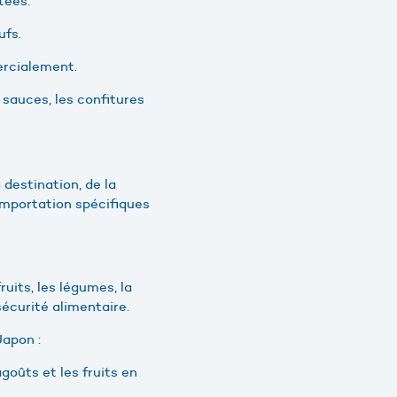
itées.
ufs.
ercialement.
s sauces, les confitures
 destination, de la
’importation spécifiques
uits, les légumes, la
sécurité alimentaire.
Japon :
agoûts et les fruits en