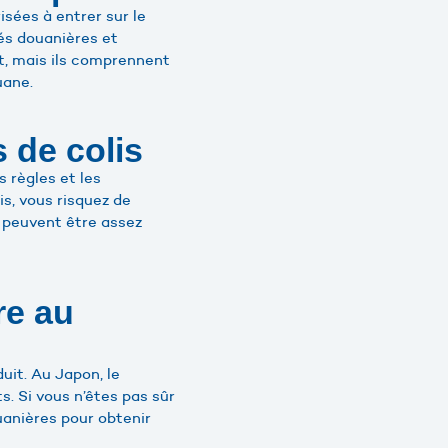
sées à entrer sur le
tés douanières et
t, mais ils comprennent
uane.
 de colis
 règles et les
is, vous risquez de
t peuvent être assez
re au
duit. Au Japon, le
s. Si vous n’êtes pas sûr
uanières pour obtenir