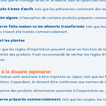
, tels que le fromage, le lait et le beurre, sauf en quantités lim
, tels que les pâtisseries contenant des œ
uits à base d’œufs
, à l’exception de certains produits préparés comm
les algues
, tels que le
rve faits maison ou les aliments transformés
’ils n’aient été traités commercialement.
.
 et les plantes
r que les règles d’importation peuvent varier en fonction de la
tité des produits. Il est recommandé de vérifier les règles d
pon.
 à la douane japonaise
taires sont autorisés à être importés au Japon, tels que les fr
aitiers. Cependant, ils doivent être conformes aux normes de 
ustive des produits alimentaires autorisés à l’importation au 
, tels que les soupes, les r
nserve préparés commercialement