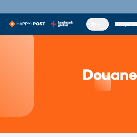
FR
Envoyer d
Douane 